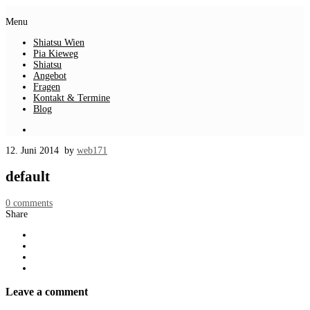
Menu
Shiatsu Wien
Pia Kieweg
Shiatsu
Angebot
Fragen
Kontakt & Termine
Blog
12. Juni 2014
by
web171
default
0
comments
Share
Leave a comment